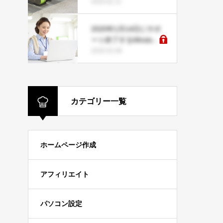
表示されない時の対処
2020.02.11
方法とは
2020年1月14日にサポ
ート終了するWindows
7の注意点
2020.02.08
カテゴリー一覧
ホームページ作成
アフィリエイト
パソコン設定