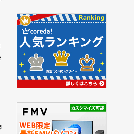
算
便
精