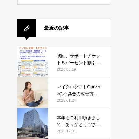
最近の記事
初回、サポートチケッ
ト５パーセント割引キ
ャンペーン中
2026.05.19
マイクロソフトOutloo
kの不具合の改善方法
（2026年1月24日時
2026.01.24
点）
本年もご利用頂きまし
て、ありがとうござい
ました
2025.12.31