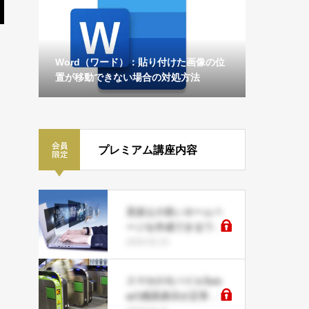
Word（ワード）：貼り付けた画像の位
置が移動できない場合の対処方法
プレミアム講座内容
見栄えの良いホームペ
ージを作成できるワー
ドプレスとは？
2020.02.23
スマホのモバイルSuic
aの残高表示が正常に