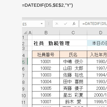
=DATEDIF(D5,$E$2,"Y")