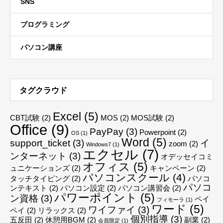
SNS
プログラミング
パソコン講座
タグクラウド
Excel
(5)
CBT試験
(2)
MOS
(2)
MOS試験
(2)
Office
(9)
PayPay
(3)
Powerpoint
(2)
OS
(1)
Word
(5)
support_ticket
(3)
イ
zoom
(2)
Windows7
(1)
エクセル
(7)
ンターネット
(3)
オデッセイコミ
オフィス
(5)
ュニケーションズ
(2)
キャンペーン
(2)
パソコンスクール
(4)
タッチタイピング
(2)
パソコ
パソコ
ンテキスト
(2)
パソコン設定
(2)
パソコン講習会
(2)
パワーポイント
(5)
ン資格
(3)
ペイ
フィモーラ
(1)
ワード
(5)
ワイファイ
(3)
ペイ
(2)
リラックス
(2)
個別指導
(3)
五反田
(2)
休憩用BGM
(2)
副業
(2)
会員限定
(1)