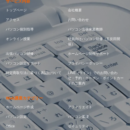
サービス内容
トップページ
会社概要
アクセス
お問い合わせ
パソコン個別指導
パソコン出張家庭教師
オンライン授業
社員向けパソコン研修（五反田開
催）
出張パソコン研修
ホームページ制作サポート
パソコン設定サポート
プライバシーポリシー
特定商取引法に基づく表記について
LINE（ライン）でのお問い合わ
せ・予約・クーポン・ポイントカー
ドのご案内
Web講座カテゴリー
ホームページ作成
アフィリエイト
パソコン設定
パソコン基礎
Office
セキュリティ