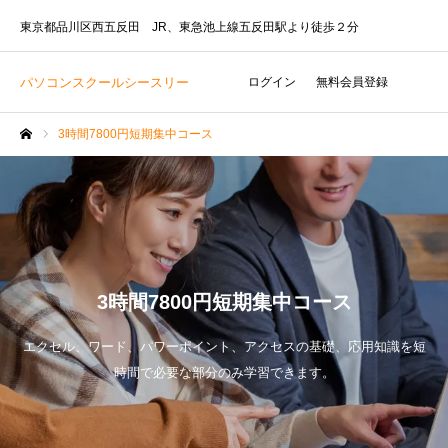
東京都品川区西五反田 JR、東急池上線五反田駅より徒歩２分
パソコンスクールシースリー
ログイン
無料会員登録
3時間7800円短期集中コース
ホーム
3時間7800円短期集中コース
エクセル、ワード、パワーポイント、アクセスの基礎、応用知識を短
時間で必要な部分のみ学習できます。