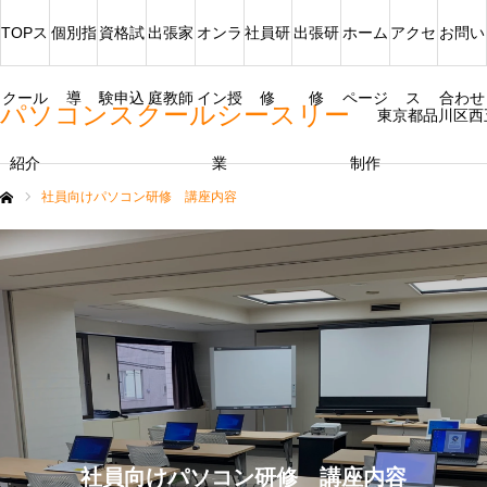
TOPス
個別指
資格試
出張家
オンラ
社員研
出張研
ホーム
アクセ
お問い
クール
導
験申込
庭教師
イン授
修
修
ページ
ス
合わせ
パソコンスクールシースリー
東京都品川区西
紹介
業
制作
社員向けパソコン研修 講座内容
ム
社員向けパソコン研修 講座内容