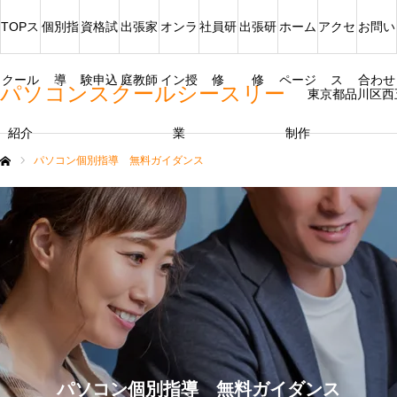
TOPス
個別指
資格試
出張家
オンラ
社員研
出張研
ホーム
アクセ
お問い
クール
導
験申込
庭教師
イン授
修
修
ページ
ス
合わせ
パソコンスクールシースリー
東京都品川区西
紹介
業
制作
パソコン個別指導 無料ガイダンス
ム
パソコン個別指導 無料ガイダンス