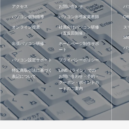
アクセス
お問い合わせ
パ
パソコン個別指導
パソコン出張家庭教師
Off
オンライン授業
社員向けパソコン研修
ス
（五反田開催）
SN
出張パソコン研修
ホームページ制作サポ
パ
ート
パソコン設定サポート
プライバシーポリシー
特定商取引法に基づく
LINE（ライン）での
表記について
お問い合わせ・予約・
クーポン・ポイントカ
ードのご案内