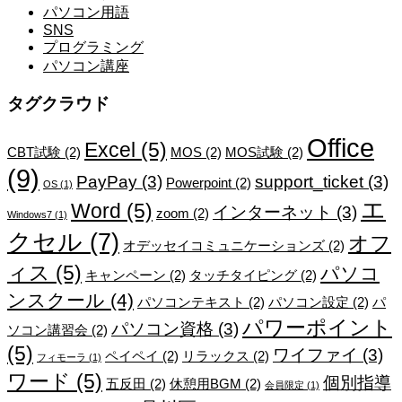
パソコン用語
SNS
プログラミング
パソコン講座
タグクラウド
Office
Excel
(5)
CBT試験
(2)
MOS
(2)
MOS試験
(2)
(9)
PayPay
(3)
support_ticket
(3)
Powerpoint
(2)
OS
(1)
エ
Word
(5)
インターネット
(3)
zoom
(2)
Windows7
(1)
クセル
(7)
オフ
オデッセイコミュニケーションズ
(2)
ィス
(5)
パソコ
キャンペーン
(2)
タッチタイピング
(2)
ンスクール
(4)
パソコンテキスト
(2)
パソコン設定
(2)
パ
パワーポイント
パソコン資格
(3)
ソコン講習会
(2)
(5)
ワイファイ
(3)
ペイペイ
(2)
リラックス
(2)
フィモーラ
(1)
ワード
(5)
個別指導
五反田
(2)
休憩用BGM
(2)
会員限定
(1)