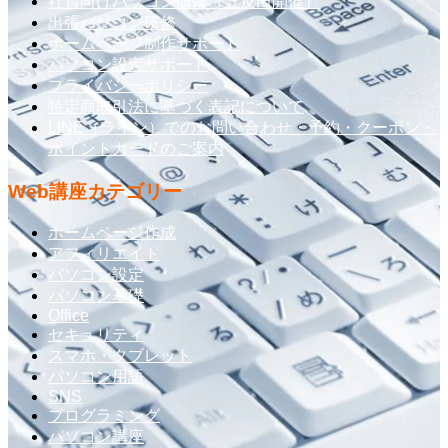
社員向けパソコン研修（五反田開催）
出張パソコン研修
ホームページ制作サポート
パソコン設定サポート
プライバシーポリシー
特定商取引法に基づく表記について
LINE（ライン）でのお問い合わせ・予約・クーポン・
ポイントカードのご案内
Web講座カテゴリー
ホームページ作成
アフィリエイト
パソコン設定
パソコン基礎
Office
セキュリティ
スマホ・タブレット
パソコン用語
SNS
プログラミング
パソコン講座