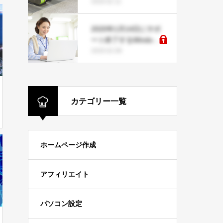
表示されない時の対処
2020.02.11
方法とは
2020年1月14日にサポ
ート終了するWindows
7の注意点
2020.02.08
カテゴリー一覧
ホームページ作成
アフィリエイト
パソコン設定