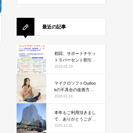
最近の記事
初回、サポートチケッ
ト５パーセント割引キ
ャンペーン中
2026.05.19
マイクロソフトOutloo
kの不具合の改善方法
（2026年1月24日時
2026.01.24
点）
本年もご利用頂きまし
て、ありがとうござい
ました
2025.12.31