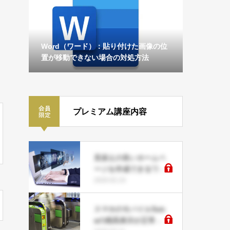
Word（ワード）：貼り付けた画像の位
置が移動できない場合の対処方法
プレミアム講座内容
見栄えの良いホームペ
ージを作成できるワー
ドプレスとは？
2020.02.23
スマホのモバイルSuic
aの残高表示が正常に