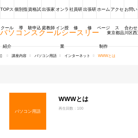
TOPス
個別指
資格試
出張家
オンラ
社員研
出張研
ホーム
アクセ
お問い
クール
導
験申込
庭教師
イン授
修
修
ページ
ス
合わせ
パソコンスクールシースリー
東京都品川区西
紹介
業
制作
講座内容
パソコン用語
インターネット
WWWとは
ム
WWWとは
再生回数：100
パソコン用語