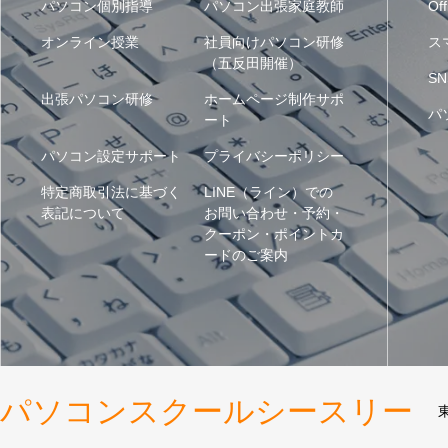
パソコン個別指導
パソコン出張家庭教師
Off
オンライン授業
社員向けパソコン研修
ス
（五反田開催）
SN
出張パソコン研修
ホームページ制作サポ
パ
ート
パソコン設定サポート
プライバシーポリシー
特定商取引法に基づく
LINE（ライン）での
表記について
お問い合わせ・予約・
クーポン・ポイントカ
ードのご案内
パソコンスクールシースリー