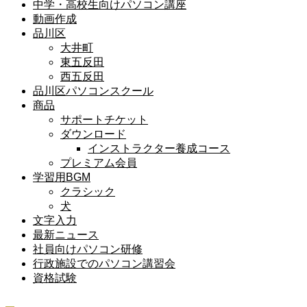
中学・高校生向けパソコン講座
動画作成
品川区
大井町
東五反田
西五反田
品川区パソコンスクール
商品
サポートチケット
ダウンロード
インストラクター養成コース
プレミアム会員
学習用BGM
クラシック
犬
文字入力
最新ニュース
社員向けパソコン研修
行政施設でのパソコン講習会
資格試験