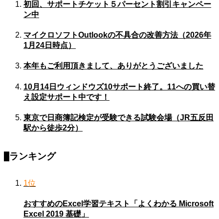
初回、サポートチケット５パーセント割引キャンペー
ン中
マイクロソフトOutlookの不具合の改善方法（2026年
1月24日時点）
本年もご利用頂きまして、ありがとうございました
10月14日ウィンドウズ10サポート終了。11への買い替
え設定サポート中です！
東京で日商簿記検定が受験できる試験会場（JR五反田
駅から徒歩2分）
ランキング
1位
おすすめのExcel学習テキスト「よくわかる Microsoft
Excel 2019 基礎」