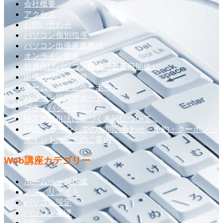
会社概要
アクセス
お問い合わせ
パソコン個別指導
パソコン出張家庭教師
オンライン授業
社員向けパソコン研修（五反田開催）
出張パソコン研修
ホームページ制作サポート
パソコン設定サポート
プライバシーポリシー
特定商取引法に基づく表記について
LINE（ライン）でのお問い合わせ・予約・クーポン・
ポイントカードのご案内
Web講座カテゴリー
ホームページ作成
アフィリエイト
パソコン設定
パソコン基礎
Office