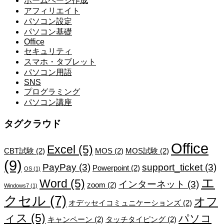
ホームページ作成
アフィリエイト
パソコン設定
パソコン基礎
Office
セキュリティ
スマホ・タブレット
パソコン用語
SNS
プログラミング
パソコン講座
タグクラウド
Office
Excel
(5)
CBT試験
(2)
MOS
(2)
MOS試験
(2)
(9)
PayPay
(3)
support_ticket
(3)
Powerpoint
(2)
OS
(1)
エ
Word
(5)
インターネット
(3)
zoom
(2)
Windows7
(1)
クセル
(7)
オフ
オデッセイコミュニケーションズ
(2)
ィス
(5)
パソコ
キャンペーン
(2)
タッチタイピング
(2)