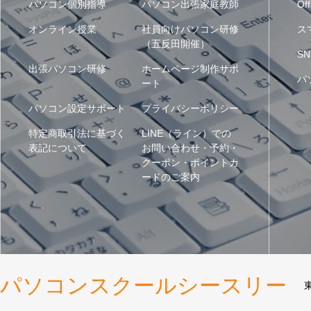
パソコン個別指導
パソコン出張家庭教師
Off
オンライン授業
社員向けパソコン研修
ス
（五反田開催）
SN
出張パソコン研修
ホームページ制作サポ
パ
ート
パソコン設定サポート
プライバシーポリシー
特定商取引法に基づく
LINE（ライン）での
表記について
お問い合わせ・予約・
クーポン・ポイントカ
ードのご案内
パソコンスクールシースリー