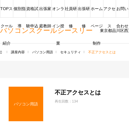
TOPス
個別指
資格試
出張家
オンラ
社員研
出張研
ホーム
アクセ
お問い
クール
導
験申込
庭教師
イン授
修
修
ページ
ス
合わせ
パソコンスクールシースリー
東京都品川区西
紹介
業
制作
講座内容
パソコン用語
セキュリティ
不正アクセスとは
ム
不正アクセスとは
再生回数：134
パソコン用語