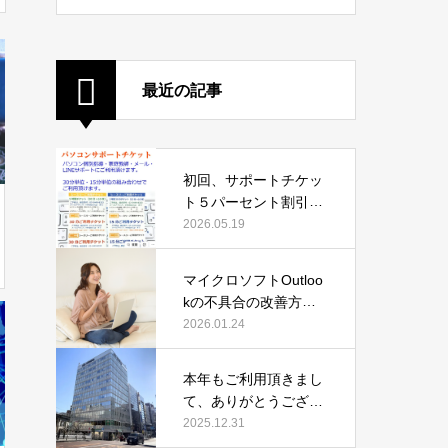
最近の記事
初回、サポートチケッ
ト５パーセント割引キ
ャンペーン中
2026.05.19
マイクロソフトOutloo
kの不具合の改善方法
（2026年1月24日時
2026.01.24
点）
本年もご利用頂きまし
て、ありがとうござい
ました
2025.12.31