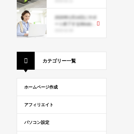
表示されない時の対処
2020.02.11
方法とは
2020年1月14日にサポ
ート終了するWindows
7の注意点
2020.02.08
カテゴリー一覧
ホームページ作成
アフィリエイト
パソコン設定