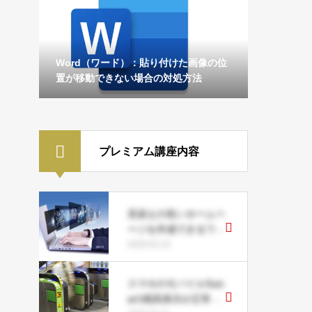
Word（ワード）：貼り付けた画像の位
置が移動できない場合の対処方法
プレミアム講座内容
見栄えの良いホームペ
ージを作成できるワー
ドプレスとは？
2020.02.23
スマホのモバイルSuic
aの残高表示が正常に