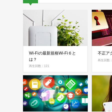
Wi-Fiの最新規格Wi-Fi６と
不正ア
は？
再生回数：
再生回数：121