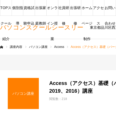
TOPス
個別指
資格試
出張家
オンラ
社員研
出張研
ホーム
アクセ
お問い
クール
導
験申込
庭教師
イン授
修
修
ページ
ス
合わせ
パソコンスクールシースリー
東京都品川区西
紹介
業
制作
講座内容
パソコン講座
Access
Access（アクセス）基礎（バージ
ム
Access（アクセス）基礎（
2019、2016）講座
パソコン講座
閲覧数：218