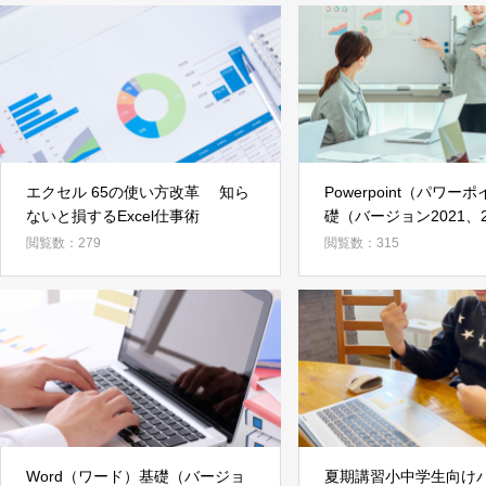
エクセル 65の使い方改革 知ら
Powerpoint（パワー
ないと損するExcel仕事術
礎（バージョン2021、2
2016）講座
閲覧数：279
閲覧数：315
Word（ワード）基礎（バージョ
夏期講習小中学生向け