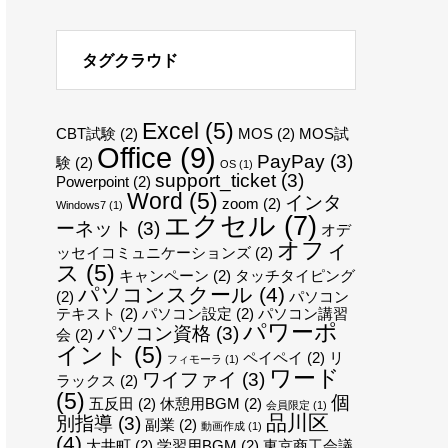
タグクラウド
Excel
(5)
CBT試験
(2)
MOS
(2)
MOS試
Office
(9)
PayPay
(3)
験
(2)
OS
(1)
support_ticket
(3)
Powerpoint
(2)
Word
(5)
インタ
zoom
(2)
Windows7
(1)
エクセル
(7)
ーネット
(3)
オデ
オフィ
ッセイコミュニケーションズ
(2)
ス
(5)
キャンペーン
(2)
タッチタイピング
パソコンスクール
(4)
(2)
パソコン
テキスト
(2)
パソコン設定
(2)
パソコン講習
パワーポ
パソコン資格
(3)
会
(2)
イント
(5)
ペイペイ
(2)
リ
フィモーラ
(1)
ワード
ワイファイ
(3)
ラックス
(2)
(5)
個
五反田
(2)
休憩用BGM
(2)
会員限定
(1)
品川区
別指導
(3)
副業
(2)
動画作成
(1)
(4)
大井町
(2)
学習用BGM
(2)
東京商工会議