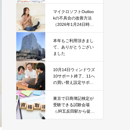
マイクロソフトOutloo
kの不具合の改善方法
（2026年1月24日時
点）
本年もご利用頂きまし
て、ありがとうござい
ました
10月14日ウィンドウズ
10サポート終了。11へ
の買い替え設定サポー
ト中です！
東京で日商簿記検定が
受験できる試験会場
（JR五反田駅から徒歩
2分）