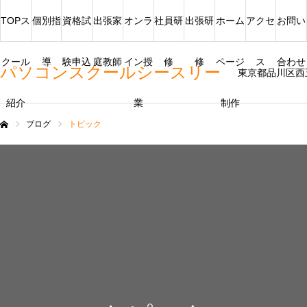
TOPス
個別指
資格試
出張家
オンラ
社員研
出張研
ホーム
アクセ
お問い
クール
導
験申込
庭教師
イン授
修
修
ページ
ス
合わせ
パソコンスクールシースリー
東京都品川区西
紹介
業
制作
ブログ
トピック
ム