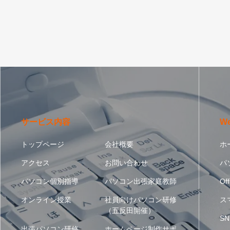
サービス内容
W
トップページ
会社概要
ホ
アクセス
お問い合わせ
パ
パソコン個別指導
パソコン出張家庭教師
Off
オンライン授業
社員向けパソコン研修
ス
（五反田開催）
SN
出張パソコン研修
ホームページ制作サポ