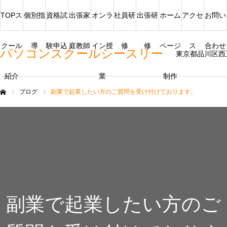
TOPス
個別指
資格試
出張家
オンラ
社員研
出張研
ホーム
アクセ
お問い
クール
導
験申込
庭教師
イン授
修
修
ページ
ス
合わせ
パソコンスクールシースリー
東京都品川区西
紹介
業
制作
ブログ
副業で起業したい方のご質問を受け付けております。
ム
副業で起業したい方のご