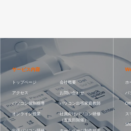
サービス内容
W
トップページ
会社概要
ホ
アクセス
お問い合わせ
パ
パソコン個別指導
パソコン出張家庭教師
Off
オンライン授業
社員向けパソコン研修
ス
（五反田開催）
SN
出張パソコン研修
ホームページ制作サポ