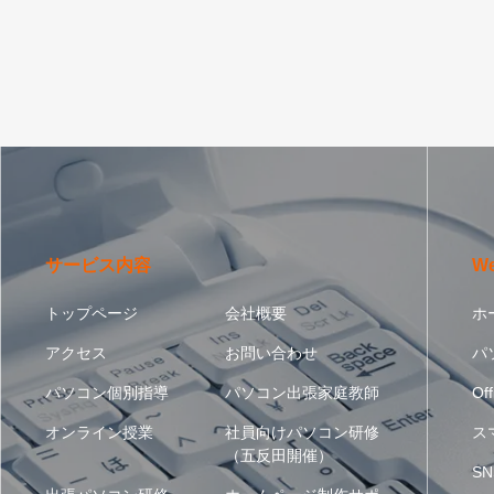
サービス内容
W
トップページ
会社概要
ホ
アクセス
お問い合わせ
パ
パソコン個別指導
パソコン出張家庭教師
Off
オンライン授業
社員向けパソコン研修
ス
（五反田開催）
SN