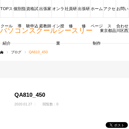
TOPス
個別指
資格試
出張家
オンラ
社員研
出張研
ホーム
アクセ
お問い
クール
導
験申込
庭教師
イン授
修
修
ページ
ス
合わせ
パソコンスクールシースリー
東京都品川区西
紹介
業
制作
ブログ
QA810_450
ム
QA810_450
2020.01.27
閲覧数：0