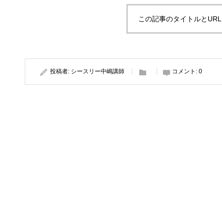
この記事のタイトルとUR
投稿者:
シースリー中嶋講師
コメント:
0