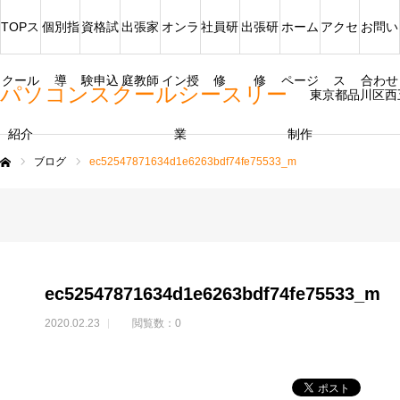
TOPス
個別指
資格試
出張家
オンラ
社員研
出張研
ホーム
アクセ
お問い
クール
導
験申込
庭教師
イン授
修
修
ページ
ス
合わせ
パソコンスクールシースリー
東京都品川区西
紹介
業
制作
ブログ
ec52547871634d1e6263bdf74fe75533_m
ム
ec52547871634d1e6263bdf74fe75533_m
2020.02.23
閲覧数：0