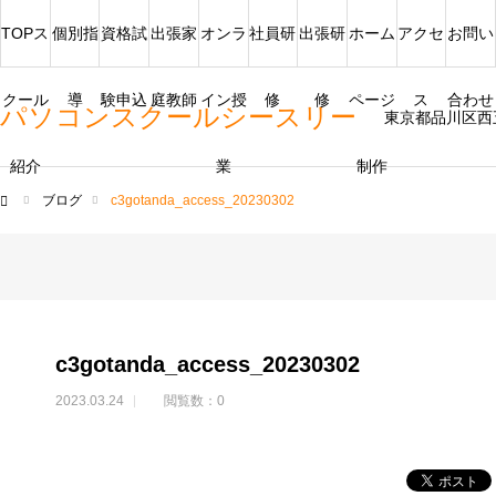
TOPス
個別指
資格試
出張家
オンラ
社員研
出張研
ホーム
アクセ
お問い
クール
導
験申込
庭教師
イン授
修
修
ページ
ス
合わせ
パソコンスクールシースリー
東京都品川区西
紹介
業
制作
ブログ
c3gotanda_access_20230302
ム
c3gotanda_access_20230302
2023.03.24
閲覧数：0