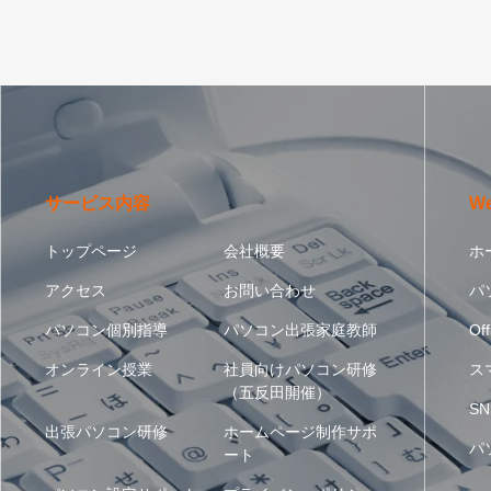
サービス内容
W
トップページ
会社概要
ホ
アクセス
お問い合わせ
パ
パソコン個別指導
パソコン出張家庭教師
Off
オンライン授業
社員向けパソコン研修
ス
（五反田開催）
SN
出張パソコン研修
ホームページ制作サポ
パ
ート