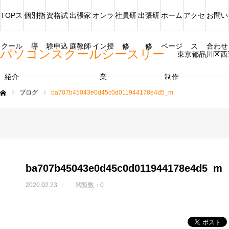
TOPス
個別指
資格試
出張家
オンラ
社員研
出張研
ホーム
アクセ
お問い
クール
導
験申込
庭教師
イン授
修
修
ページ
ス
合わせ
パソコンスクールシースリー
東京都品川区西
紹介
業
制作
ブログ
ba707b45043e0d45c0d011944178e4d5_m
ム
ba707b45043e0d45c0d011944178e4d5_m
2020.02.23
閲覧数：0