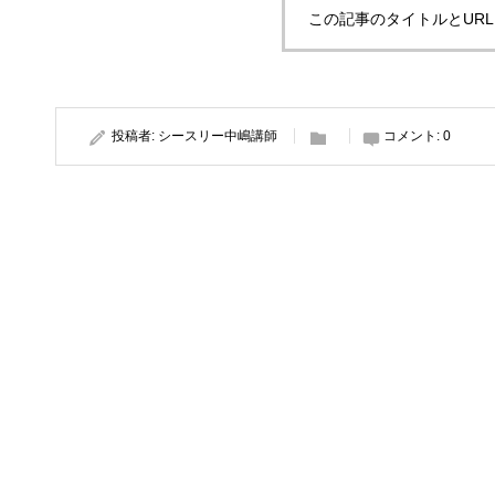
この記事のタイトルとUR
投稿者:
シースリー中嶋講師
コメント:
0