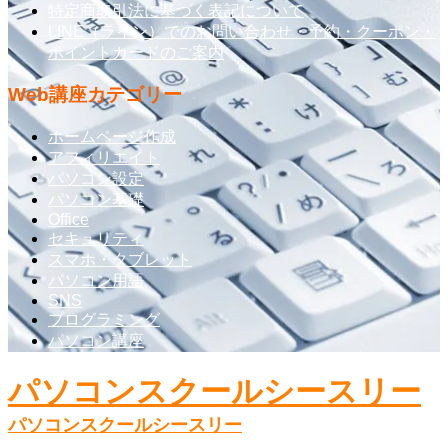
特定商取引法に基づく表記について
LINE（ライン）でのお問い合わせ・予約・クーポン・
ポイントカードのご案内
Web講座カテゴリー
ホームページ作成
アフィリエイト
パソコン設定
パソコン基礎
Office
セキュリティ
スマホ・タブレット
パソコン用語
SNS
プログラミング
パソコン講座
パソコンスクールシースリー
パソコンスクールシースリー