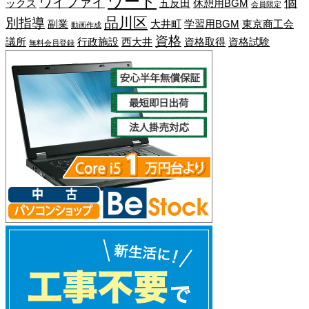
ワード
ワイファイ
個
ックス
五反田
休憩用BGM
会員限定
品川区
別指導
副業
大井町
学習用BGM
東京商工会
動画作成
資格
議所
行政施設
西大井
資格取得
資格試験
無料会員登録