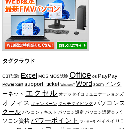
タグクラウド
Office
Excel
PayPay
CBT試験
MOS
MOS試験
OS
Word
support_ticket
インタ
Powerpoint
zoom
Windows7
エクセル
ーネット
オデッセイコミュニケーションズ
オフィス
パソコンス
キャンペーン
タッチタイピング
クール
パ
パソコンテキスト
パソコン設定
パソコン講習会
パワーポイント
ソコン資格
ペイペイ
リラ
フィモーラ