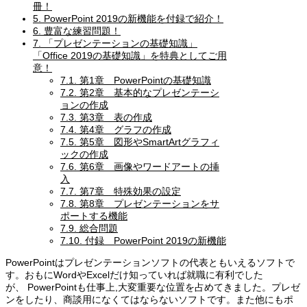
冊！
5.
PowerPoint 2019の新機能を付録で紹介！
6.
豊富な練習問題！
7.
「プレゼンテーションの基礎知識」
「Office 2019の基礎知識」を特典としてご用
意！
7.1.
第1章 PowerPointの基礎知識
7.2.
第2章 基本的なプレゼンテーシ
ョンの作成
7.3.
第3章 表の作成
7.4.
第4章 グラフの作成
7.5.
第5章 図形やSmartArtグラフィ
ックの作成
7.6.
第6章 画像やワードアートの挿
入
7.7.
第7章 特殊効果の設定
7.8.
第8章 プレゼンテーションをサ
ポートする機能
7.9.
総合問題
7.10.
付録 PowerPoint 2019の新機能
PowerPointはプレゼンテーションソフトの代表ともいえるソフトで
す。おもにWordやExcelだけ知っていれば就職に有利でした
が、 PowerPointも仕事上,大変重要な位置を占めてきました。プレゼ
ンをしたり、商談用になくてはならないソフトです。また他にもポ