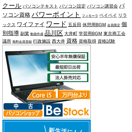
クール
パ
パソコンテキスト
パソコン設定
パソコン講習会
パワーポイント
ソコン資格
ペイペイ
リラ
フィモーラ
ワード
ワイファイ
個
ックス
五反田
休憩用BGM
会員限定
品川区
別指導
副業
大井町
学習用BGM
東京商工会
動画作成
資格
議所
行政施設
西大井
資格取得
資格試験
無料会員登録