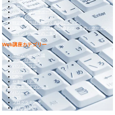
出張パソコン研修
ホームページ制作サポート
パソコン設定サポート
プライバシーポリシー
特定商取引法に基づく表記について
LINE（ライン）でのお問い合わせ・予約・クーポン・
ポイントカードのご案内
Web講座カテゴリー
ホームページ作成
アフィリエイト
パソコン設定
パソコン基礎
Office
セキュリティ
スマホ・タブレット
パソコン用語
SNS
プログラミング
パソコン講座