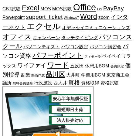
Office
Excel
PayPay
CBT試験
MOS
MOS試験
OS
Word
support_ticket
インタ
Powerpoint
zoom
Windows7
エクセル
ーネット
オデッセイコミュニケーションズ
オフィス
パソコンス
キャンペーン
タッチタイピング
クール
パ
パソコンテキスト
パソコン設定
パソコン講習会
パワーポイント
ソコン資格
ペイペイ
リラ
フィモーラ
ワード
ワイファイ
個
ックス
五反田
休憩用BGM
会員限定
品川区
別指導
副業
大井町
学習用BGM
東京商工会
動画作成
資格
議所
行政施設
西大井
資格取得
資格試験
無料会員登録