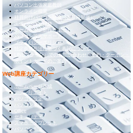
パソコン出張家庭教師
オンライン授業
社員向けパソコン研修（五反田開催）
出張パソコン研修
ホームページ制作サポート
パソコン設定サポート
プライバシーポリシー
特定商取引法に基づく表記について
LINE（ライン）でのお問い合わせ・予約・クーポン・
ポイントカードのご案内
Web講座カテゴリー
ホームページ作成
アフィリエイト
パソコン設定
パソコン基礎
Office
セキュリティ
スマホ・タブレット
パソコン用語