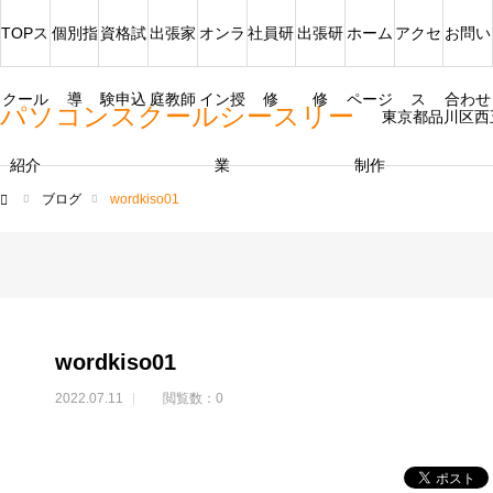
TOPス
個別指
資格試
出張家
オンラ
社員研
出張研
ホーム
アクセ
お問い
クール
導
験申込
庭教師
イン授
修
修
ページ
ス
合わせ
パソコンスクールシースリー
東京都品川区西
紹介
業
制作
ブログ
wordkiso01
ム
wordkiso01
2022.07.11
閲覧数：0