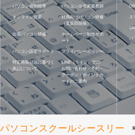
パソコン個別指導
パソコン出張家庭教師
Off
オンライン授業
社員向けパソコン研修
ス
（五反田開催）
SN
出張パソコン研修
ホームページ制作サポ
パ
ート
パソコン設定サポート
プライバシーポリシー
特定商取引法に基づく
LINE（ライン）での
表記について
お問い合わせ・予約・
クーポン・ポイントカ
ードのご案内
パソコンスクールシースリー