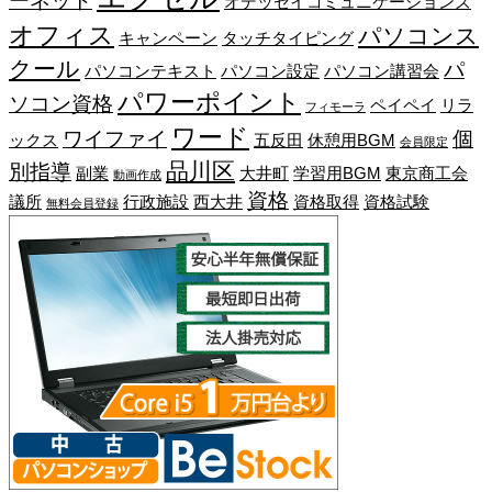
ーネット
オデッセイコミュニケーションズ
オフィス
パソコンス
キャンペーン
タッチタイピング
クール
パ
パソコンテキスト
パソコン設定
パソコン講習会
パワーポイント
ソコン資格
ペイペイ
リラ
フィモーラ
ワード
ワイファイ
個
ックス
五反田
休憩用BGM
会員限定
品川区
別指導
副業
大井町
学習用BGM
東京商工会
動画作成
資格
議所
行政施設
西大井
資格取得
資格試験
無料会員登録