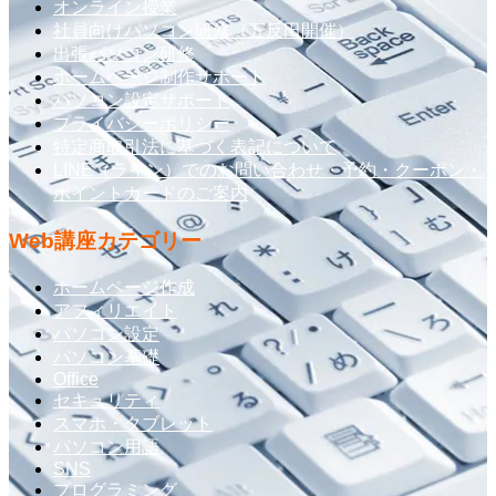
オンライン授業
社員向けパソコン研修（五反田開催）
出張パソコン研修
ホームページ制作サポート
パソコン設定サポート
プライバシーポリシー
特定商取引法に基づく表記について
LINE（ライン）でのお問い合わせ・予約・クーポン・
ポイントカードのご案内
Web講座カテゴリー
ホームページ作成
アフィリエイト
パソコン設定
パソコン基礎
Office
セキュリティ
スマホ・タブレット
パソコン用語
SNS
プログラミング