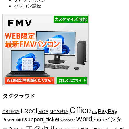
パソコン講座
タグクラウド
Office
Excel
PayPay
CBT試験
MOS
MOS試験
OS
Word
support_ticket
インタ
Powerpoint
zoom
Windows7
エクセル