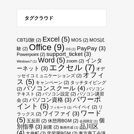
タグクラウド
Excel
(5)
CBT試験
(2)
MOS
(2)
MOS試
Office
(9)
PayPay
(3)
験
(2)
OS
(1)
support_ticket
(3)
Powerpoint
(2)
Word
(5)
インタ
zoom
(2)
Windows7
(1)
エクセル
(7)
ーネット
(3)
オデ
オフィ
ッセイコミュニケーションズ
(2)
ス
(5)
キャンペーン
(2)
タッチタイピング
パソコンスクール
(4)
(2)
パソコン
テキスト
(2)
パソコン設定
(2)
パソコン講習
パワーポ
パソコン資格
(3)
会
(2)
イント
(5)
ペイペイ
(2)
リ
フィモーラ
(1)
ワード
ワイファイ
(3)
ラックス
(2)
(5)
個
五反田
(2)
休憩用BGM
(2)
会員限定
(1)
品川区
別指導
(3)
副業
(2)
動画作成
(1)
(4)
大井町
(2)
学習用BGM
(2)
東京商工会議