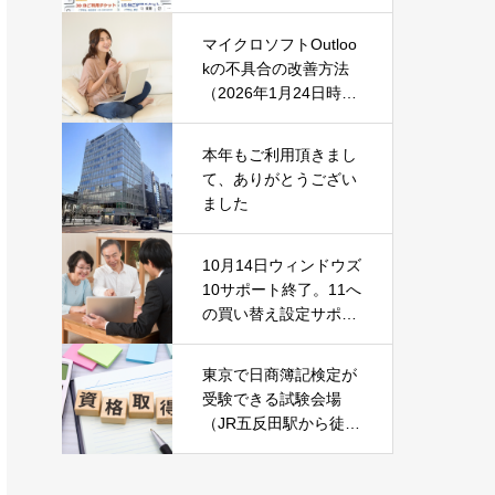
マイクロソフトOutloo
kの不具合の改善方法
（2026年1月24日時
点）
本年もご利用頂きまし
て、ありがとうござい
ました
10月14日ウィンドウズ
10サポート終了。11へ
の買い替え設定サポー
ト中です！
東京で日商簿記検定が
受験できる試験会場
（JR五反田駅から徒歩
2分）