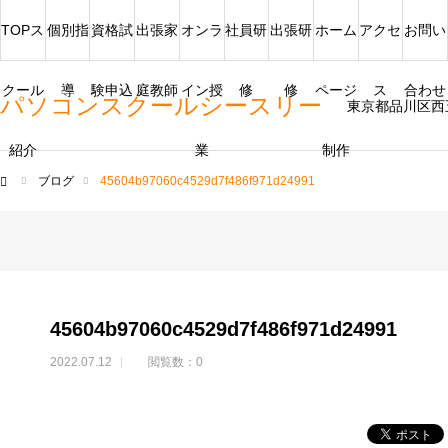
TOPス
個別指
資格試
出張家
オンラ
社員研
出張研
ホーム
アクセ
お問い
クール
導
験申込
庭教師
イン授
修
修
ページ
ス
合わせ
パソコンスクールシースリー
東京都品川区西
紹介
業
制作
ブログ
45604b97060c4529d7f486f971d24991
ム
45604b97060c4529d7f486f971d24991
2022.07.12
閲覧数：0