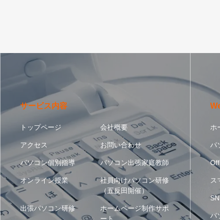
サービス内容
W
トップページ
会社概要
ホ
アクセス
お問い合わせ
パ
パソコン個別指導
パソコン出張家庭教師
Off
オンライン授業
社員向けパソコン研修
ス
（五反田開催）
SN
出張パソコン研修
ホームページ制作サポ
パ
ート