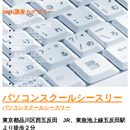
Web講座カテゴリー
ホームページ作成
アフィリエイト
パソコン設定
パソコン基礎
Office
セキュリティ
スマホ・タブレット
パソコン用語
SNS
プログラミング
パソコン講座
パソコンスクールシースリー
パソコンスクールシースリー
東京都品川区西五反田 JR、東急池上線五反田駅
より徒歩２分