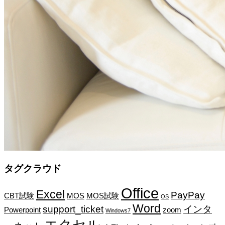
タグクラウド
Office
Excel
PayPay
CBT試験
MOS
MOS試験
OS
Word
support_ticket
インタ
Powerpoint
zoom
Windows7
エクセル