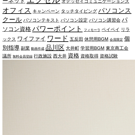
ーネット
オデッセイコミュニケーションズ
オフィス
パソコンス
キャンペーン
タッチタイピング
クール
パ
パソコンテキスト
パソコン設定
パソコン講習会
パワーポイント
ソコン資格
ペイペイ
リラ
フィモーラ
ワード
ワイファイ
個
ックス
五反田
休憩用BGM
会員限定
品川区
別指導
副業
大井町
学習用BGM
東京商工会
動画作成
資格
議所
行政施設
西大井
資格取得
資格試験
無料会員登録