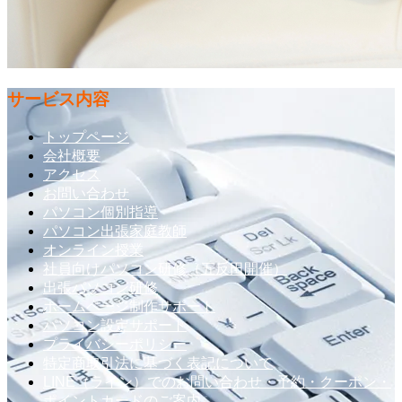
サービス内容
トップページ
会社概要
アクセス
お問い合わせ
パソコン個別指導
パソコン出張家庭教師
オンライン授業
社員向けパソコン研修（五反田開催）
出張パソコン研修
ホームページ制作サポート
パソコン設定サポート
プライバシーポリシー
特定商取引法に基づく表記について
LINE（ライン）でのお問い合わせ・予約・クーポン・
ポイントカードのご案内