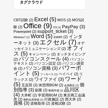
タグクラウド
Excel
(5)
CBT試験
(2)
MOS
(2)
MOS試
Office
(9)
PayPay
(3)
験
(2)
OS
(1)
support_ticket
(3)
Powerpoint
(2)
Word
(5)
インタ
zoom
(2)
Windows7
(1)
エクセル
(7)
ーネット
(3)
オデ
オフィ
ッセイコミュニケーションズ
(2)
ス
(5)
キャンペーン
(2)
タッチタイピング
パソコンスクール
(4)
(2)
パソコン
テキスト
(2)
パソコン設定
(2)
パソコン講習
パワーポ
パソコン資格
(3)
会
(2)
イント
(5)
ペイペイ
(2)
リ
フィモーラ
(1)
ワード
ワイファイ
(3)
ラックス
(2)
(5)
個
五反田
(2)
休憩用BGM
(2)
会員限定
(1)
品川区
別指導
(3)
副業
(2)
動画作成
(1)
(4)
大井町
(2)
学習用BGM
(2)
東京商工会議
所
(2)
行政施設
(2)
西大井
(2)
無料会員登録
(1)
資格
(3)
資格取得
(2)
資格試験
(2)