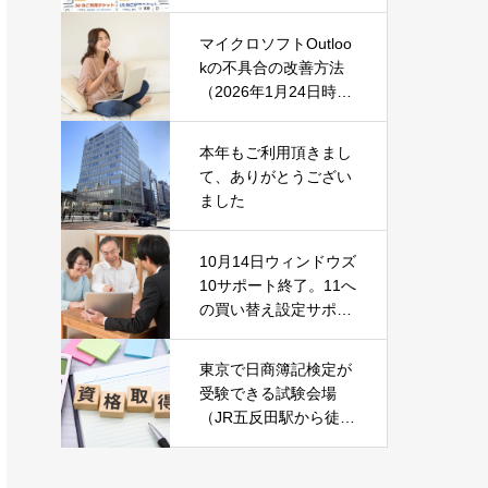
マイクロソフトOutloo
kの不具合の改善方法
（2026年1月24日時
点）
本年もご利用頂きまし
て、ありがとうござい
ました
10月14日ウィンドウズ
10サポート終了。11へ
の買い替え設定サポー
ト中です！
東京で日商簿記検定が
受験できる試験会場
（JR五反田駅から徒歩
2分）