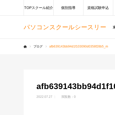
TOPスクール紹介
個別指導
資格試験申込
パソコンスクールシースリー
ブログ
afb639143bb94d1f103090d0358f28b5_m
ホーム
afb639143bb94d1f
2022.07.27
閲覧数：0