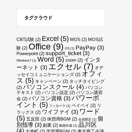
タグクラウド
Excel
(5)
CBT試験
(2)
MOS
(2)
MOS試
Office
(9)
PayPay
(3)
験
(2)
OS
(1)
support_ticket
(3)
Powerpoint
(2)
Word
(5)
インタ
zoom
(2)
Windows7
(1)
エクセル
(7)
ーネット
(3)
オデ
オフィ
ッセイコミュニケーションズ
(2)
ス
(5)
キャンペーン
(2)
タッチタイピング
パソコンスクール
(4)
(2)
パソコン
テキスト
(2)
パソコン設定
(2)
パソコン講習
パワーポ
パソコン資格
(3)
会
(2)
イント
(5)
ペイペイ
(2)
リ
フィモーラ
(1)
ワード
ワイファイ
(3)
ラックス
(2)
(5)
個
五反田
(2)
休憩用BGM
(2)
会員限定
(1)
品川区
別指導
(3)
副業
(2)
動画作成
(1)
(4)
大井町
(2)
学習用BGM
(2)
東京商工会議