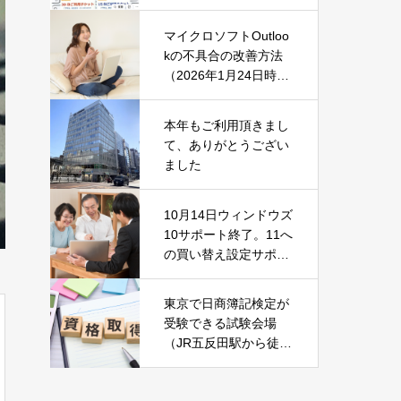
マイクロソフトOutloo
kの不具合の改善方法
（2026年1月24日時
点）
本年もご利用頂きまし
て、ありがとうござい
ました
10月14日ウィンドウズ
10サポート終了。11へ
の買い替え設定サポー
ト中です！
東京で日商簿記検定が
受験できる試験会場
（JR五反田駅から徒歩
2分）