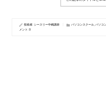
投稿者:
シースリー中嶋講師
パソコンスクール
,
パソコ
メント:
0