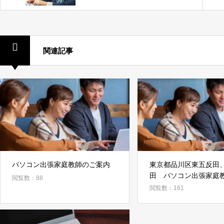
関連記事
パソコン出張家庭教師のご案内
東京都品川区東五反田
田 パソコン出張家庭
閲覧数：88
費半額キャンペーン
閲覧数：161