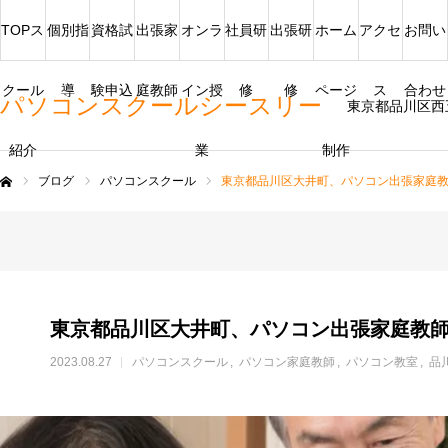
TOPス
個別指
資格試
出張家
オンラ
社員研
出張研
ホーム
アクセ
お問い
クール
導
験申込
庭教師
イン授
修
修
ページ
ス
合わせ
パソコンスクールシースリー
東京都品川区西
紹介
業
制作
ブログ
パソコンスクール
東京都品川区大井町、パソコン出張家庭
ム
東京都品川区大井町、パソコン出張家庭教
2023.08.27
パソコンスクール
パソコン家庭教師
パソコン教室
品