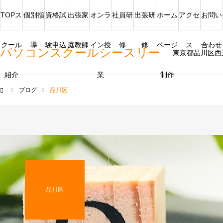
TOPス
個別指
資格試
出張家
オンラ
社員研
出張研
ホーム
アクセ
お問い
クール
導
験申込
庭教師
イン授
修
修
ページ
ス
合わせ
パソコンスクールシースリー
東京都品川区西
紹介
業
制作
ブログ
品川区
ム
品川区