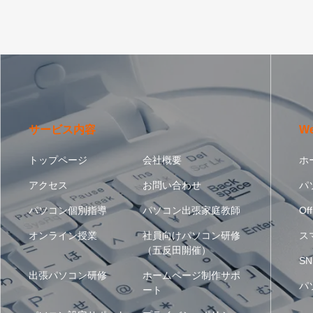
サービス内容
W
トップページ
会社概要
ホ
アクセス
お問い合わせ
パ
パソコン個別指導
パソコン出張家庭教師
Off
オンライン授業
社員向けパソコン研修
ス
（五反田開催）
SN
出張パソコン研修
ホームページ制作サポ
パ
ート