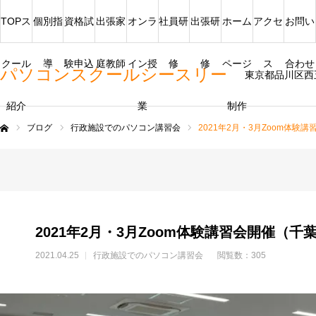
TOPス
個別指
資格試
出張家
オンラ
社員研
出張研
ホーム
アクセ
お問い
クール
導
験申込
庭教師
イン授
修
修
ページ
ス
合わせ
パソコンスクールシースリー
東京都品川区西
紹介
業
制作
ブログ
行政施設でのパソコン講習会
2021年2月・3月Zoom体験
ム
2021年2月・3月Zoom体験講習会開催（千
2021.04.25
行政施設でのパソコン講習会
閲覧数：305