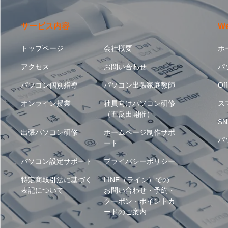
サービス内容
W
トップページ
会社概要
ホ
アクセス
お問い合わせ
パ
パソコン個別指導
パソコン出張家庭教師
Off
オンライン授業
社員向けパソコン研修
ス
（五反田開催）
SN
出張パソコン研修
ホームページ制作サポ
パ
ート
パソコン設定サポート
プライバシーポリシー
特定商取引法に基づく
LINE（ライン）での
表記について
お問い合わせ・予約・
クーポン・ポイントカ
ードのご案内