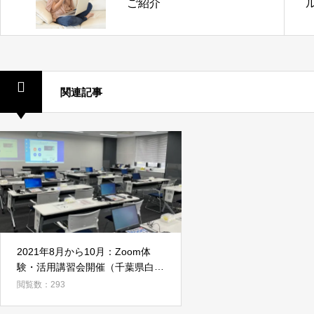
ご紹介
関連記事
2021年8月から10月：Zoom体
験・活用講習会開催（千葉県白井
市）
閲覧数：293