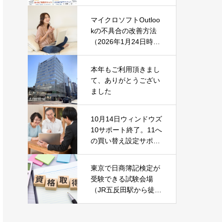
マイクロソフトOutloo
kの不具合の改善方法
（2026年1月24日時
点）
本年もご利用頂きまし
て、ありがとうござい
ました
10月14日ウィンドウズ
10サポート終了。11へ
の買い替え設定サポー
ト中です！
東京で日商簿記検定が
受験できる試験会場
（JR五反田駅から徒歩
2分）