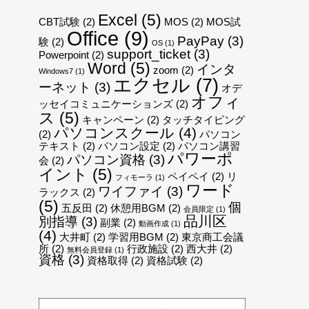
Excel
(5)
CBT試験
(2)
MOS
(2)
MOS試
Office
(9)
PayPay
(3)
験
(2)
OS
(1)
support_ticket
(3)
Powerpoint
(2)
Word
(5)
インタ
zoom
(2)
Windows7
(1)
エクセル
(7)
ーネット
(3)
オデ
オフィ
ッセイコミュニケーションズ
(2)
ス
(5)
キャンペーン
(2)
タッチタイピング
パソコンスクール
(4)
(2)
パソコン
テキスト
(2)
パソコン設定
(2)
パソコン講習
パワーポ
パソコン資格
(3)
会
(2)
イント
(5)
ペイペイ
(2)
リ
フィモーラ
(1)
ワード
ワイファイ
(3)
ラックス
(2)
(5)
個
五反田
(2)
休憩用BGM
(2)
会員限定
(1)
品川区
別指導
(3)
副業
(2)
動画作成
(1)
(4)
大井町
(2)
学習用BGM
(2)
東京商工会議
所
(2)
行政施設
(2)
西大井
(2)
無料会員登録
(1)
資格
(3)
資格取得
(2)
資格試験
(2)