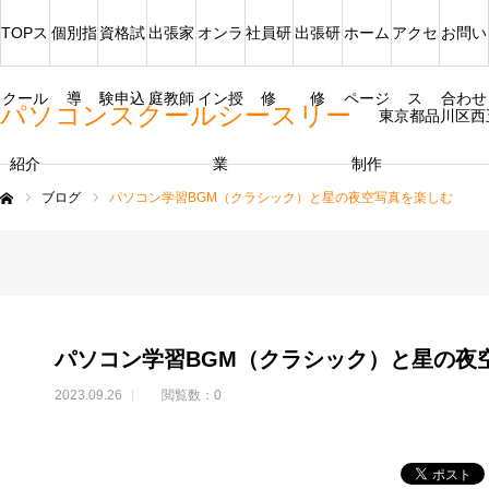
TOPス
個別指
資格試
出張家
オンラ
社員研
出張研
ホーム
アクセ
お問い
クール
導
験申込
庭教師
イン授
修
修
ページ
ス
合わせ
パソコンスクールシースリー
東京都品川区西
紹介
業
制作
ブログ
パソコン学習BGM（クラシック）と星の夜空写真を楽しむ
ム
パソコン学習BGM（クラシック）と星の夜
2023.09.26
閲覧数：0