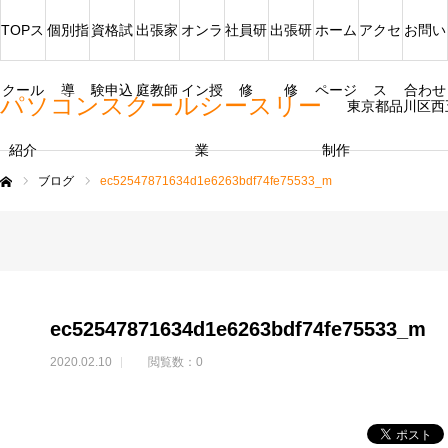
TOPス
個別指
資格試
出張家
オンラ
社員研
出張研
ホーム
アクセ
お問い
クール
導
験申込
庭教師
イン授
修
修
ページ
ス
合わせ
パソコンスクールシースリー
東京都品川区西
紹介
業
制作
ブログ
ec52547871634d1e6263bdf74fe75533_m
ム
ec52547871634d1e6263bdf74fe75533_m
2020.02.10
閲覧数：0