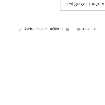
この記事のタイトルとUR
投稿者:
シースリー中嶋講師
コメント:
0