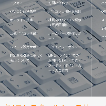
アクセス
お問い合わせ
パ
パソコン個別指導
パソコン出張家庭教師
Off
オンライン授業
社員向けパソコン研修
ス
（五反田開催）
SN
出張パソコン研修
ホームページ制作サポ
パ
ート
パソコン設定サポート
プライバシーポリシー
特定商取引法に基づく
LINE（ライン）での
表記について
お問い合わせ・予約・
クーポン・ポイントカ
ードのご案内