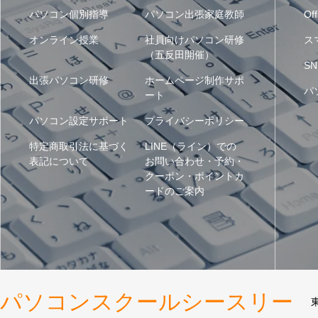
パソコン個別指導
パソコン出張家庭教師
Off
オンライン授業
社員向けパソコン研修
ス
（五反田開催）
SN
出張パソコン研修
ホームページ制作サポ
パ
ート
パソコン設定サポート
プライバシーポリシー
特定商取引法に基づく
LINE（ライン）での
表記について
お問い合わせ・予約・
クーポン・ポイントカ
ードのご案内
パソコンスクールシースリー