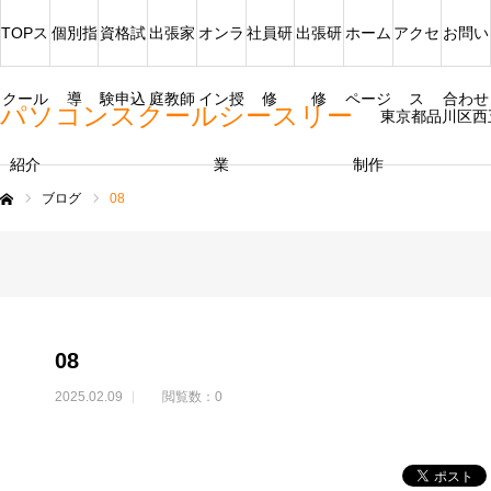
TOPス
個別指
資格試
出張家
オンラ
社員研
出張研
ホーム
アクセ
お問い
クール
導
験申込
庭教師
イン授
修
修
ページ
ス
合わせ
パソコンスクールシースリー
東京都品川区西
紹介
業
制作
ブログ
08
ム
08
2025.02.09
閲覧数：0