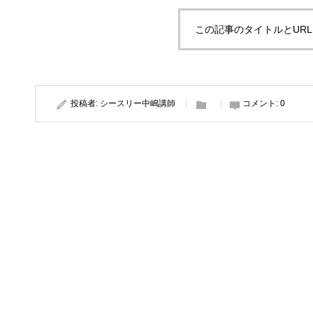
この記事のタイトルとUR
投稿者:
シースリー中嶋講師
コメント:
0