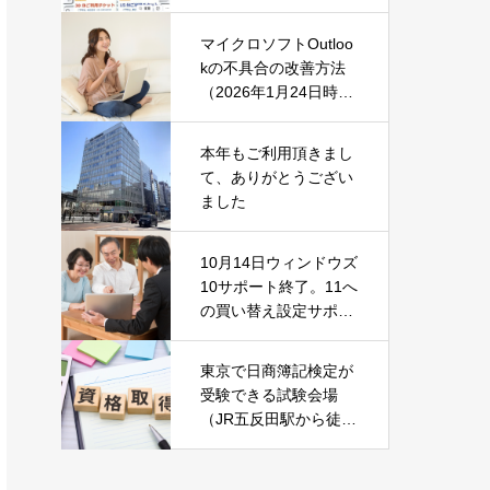
マイクロソフトOutloo
kの不具合の改善方法
（2026年1月24日時
点）
本年もご利用頂きまし
て、ありがとうござい
ました
10月14日ウィンドウズ
10サポート終了。11へ
の買い替え設定サポー
ト中です！
東京で日商簿記検定が
受験できる試験会場
（JR五反田駅から徒歩
2分）