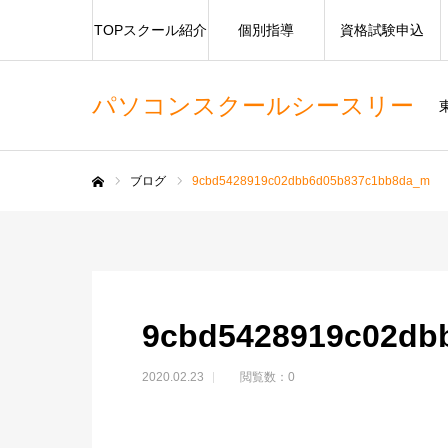
TOPスクール紹介
個別指導
資格試験申込
パソコンスクールシースリー
ブログ
9cbd5428919c02dbb6d05b837c1bb8da_m
ホーム
9cbd5428919c02db
2020.02.23
閲覧数：0