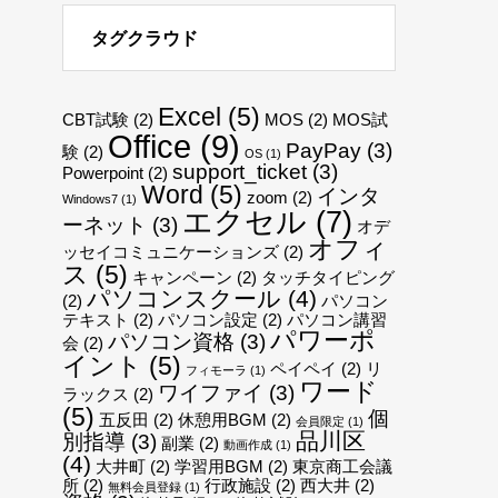
タグクラウド
Excel
(5)
CBT試験
(2)
MOS
(2)
MOS試
Office
(9)
PayPay
(3)
験
(2)
OS
(1)
support_ticket
(3)
Powerpoint
(2)
Word
(5)
インタ
zoom
(2)
Windows7
(1)
エクセル
(7)
ーネット
(3)
オデ
オフィ
ッセイコミュニケーションズ
(2)
ス
(5)
キャンペーン
(2)
タッチタイピング
パソコンスクール
(4)
(2)
パソコン
テキスト
(2)
パソコン設定
(2)
パソコン講習
パワーポ
パソコン資格
(3)
会
(2)
イント
(5)
ペイペイ
(2)
リ
フィモーラ
(1)
ワード
ワイファイ
(3)
ラックス
(2)
(5)
個
五反田
(2)
休憩用BGM
(2)
会員限定
(1)
品川区
別指導
(3)
副業
(2)
動画作成
(1)
(4)
大井町
(2)
学習用BGM
(2)
東京商工会議
所
(2)
行政施設
(2)
西大井
(2)
無料会員登録
(1)