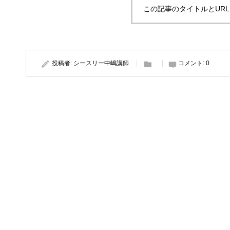
この記事のタイトルとUR
投稿者:
シースリー中嶋講師
コメント:
0