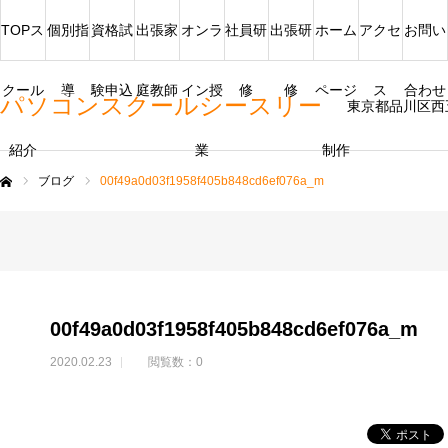
TOPス
個別指
資格試
出張家
オンラ
社員研
出張研
ホーム
アクセ
お問い
クール
導
験申込
庭教師
イン授
修
修
ページ
ス
合わせ
パソコンスクールシースリー
東京都品川区西
紹介
業
制作
ブログ
00f49a0d03f1958f405b848cd6ef076a_m
ム
00f49a0d03f1958f405b848cd6ef076a_m
2020.02.23
閲覧数：0