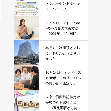
ト５パーセント割引キ
ャンペーン中
マイクロソフトOutloo
kの不具合の改善方法
（2026年1月24日時
点）
本年もご利用頂きまし
て、ありがとうござい
ました
10月14日ウィンドウズ
10サポート終了。11へ
の買い替え設定サポー
ト中です！
東京で日商簿記検定が
受験できる試験会場
（JR五反田駅から徒歩