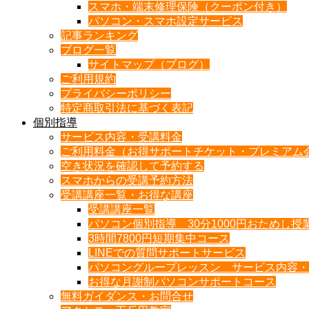
スマホ・端末修理保険（クーポン付き）
パソコン・スマホ設定サービス
記事ランキング
ブログ一覧
サイトマップ（ブログ）
ご利用規約
プライバシーポリシー
特定商取引法に基づく表記
個別指導
サービス内容・受講料金
ご利用料金（お得サポートチケット・プレミアム
空き状況を確認して予約する
スマホからの受講予約方法
受講講座一覧・お得な講座
受講講座一覧
パソコン個別指導 30分1000円おためし授
3時間7800円短期集中コース
LINEでの質問サポートサービス
パソコングループレッスン サービス内容・
お得な月謝制パソコンサポートコース
無料ガイダンス・お問合せ