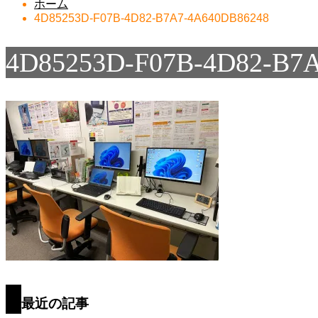
ホーム
4D85253D-F07B-4D82-B7A7-4A640DB86248
4D85253D-F07B-4D82-B7
最近の記事