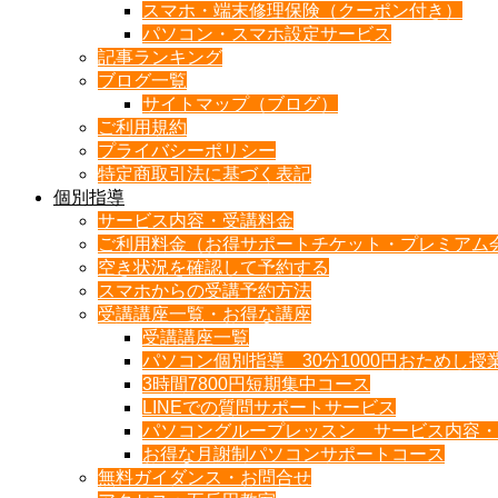
スマホ・端末修理保険（クーポン付き）
パソコン・スマホ設定サービス
記事ランキング
ブログ一覧
サイトマップ（ブログ）
ご利用規約
プライバシーポリシー
特定商取引法に基づく表記
個別指導
サービス内容・受講料金
ご利用料金（お得サポートチケット・プレミアム
空き状況を確認して予約する
スマホからの受講予約方法
受講講座一覧・お得な講座
受講講座一覧
パソコン個別指導 30分1000円おためし授
3時間7800円短期集中コース
LINEでの質問サポートサービス
パソコングループレッスン サービス内容・
お得な月謝制パソコンサポートコース
無料ガイダンス・お問合せ