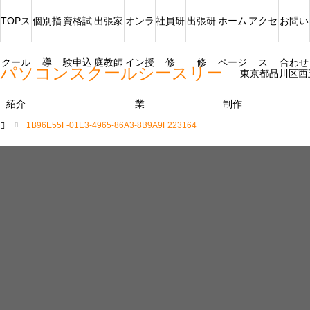
TOPス
個別指
資格試
出張家
オンラ
社員研
出張研
ホーム
アクセ
お問い
クール
導
験申込
庭教師
イン授
修
修
ページ
ス
合わせ
パソコンスクールシースリー
東京都品川区西
紹介
業
制作
1B96E55F-01E3-4965-86A3-8B9A9F223164
ム