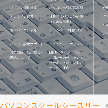
パソコン個別指導
パソコン出張家庭教師
Off
オンライン授業
社員向けパソコン研修
ス
（五反田開催）
SN
出張パソコン研修
ホームページ制作サポ
パ
ート
パソコン設定サポート
プライバシーポリシー
特定商取引法に基づく
LINE（ライン）での
表記について
お問い合わせ・予約・
クーポン・ポイントカ
ードのご案内
パソコンスクールシースリー