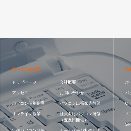
サービス内容
W
トップページ
会社概要
ホ
アクセス
お問い合わせ
パ
パソコン個別指導
パソコン出張家庭教師
Off
オンライン授業
社員向けパソコン研修
ス
（五反田開催）
SN
出張パソコン研修
ホームページ制作サポ