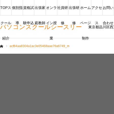
TOPス
個別指
資格試
出張家
オンラ
社員研
出張研
ホーム
アクセ
お問い
クール
導
験申込
庭教師
イン授
修
修
ページ
ス
合わせ
パソコンスクールシースリー
東京都品川区西
紹介
業
制作
acf84aa8304a1ac3e05468aae76a6749_m
ム