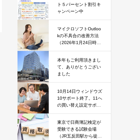
ト５パーセント割引キ
ャンペーン中
マイクロソフトOutloo
kの不具合の改善方法
（2026年1月24日時
点）
本年もご利用頂きまし
て、ありがとうござい
ました
10月14日ウィンドウズ
10サポート終了。11へ
の買い替え設定サポー
ト中です！
東京で日商簿記検定が
受験できる試験会場
（JR五反田駅から徒歩