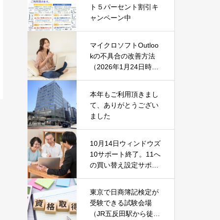
ト５パーセント割引キ
ャンペーン中
マイクロソフトOutloo
kの不具合の改善方法
（2026年1月24日時
点）
本年もご利用頂きまし
て、ありがとうござい
ました
10月14日ウィンドウズ
10サポート終了。11へ
の買い替え設定サポー
ト中です！
東京で日商簿記検定が
受験できる試験会場
（JR五反田駅から徒歩