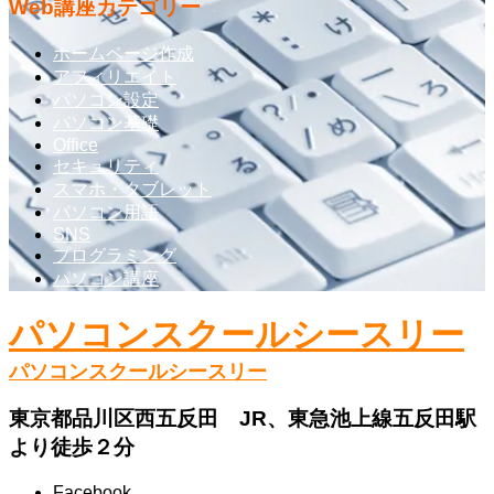
Web講座カテゴリー
ホームページ作成
アフィリエイト
パソコン設定
パソコン基礎
Office
セキュリティ
スマホ・タブレット
パソコン用語
SNS
プログラミング
パソコン講座
パソコンスクールシースリー
パソコンスクールシースリー
東京都品川区西五反田 JR、東急池上線五反田駅
より徒歩２分
Facebook