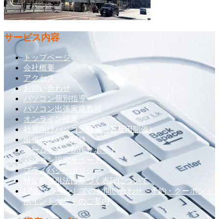
サービス内容
トップページ
会社概要
アクセス
お問い合わせ
パソコン個別指導
パソコン出張家庭教師
オンライン授業
社員向けパソコン研修（五反田開催）
出張パソコン研修
ホームページ制作サポート
パソコン設定サポート
プライバシーポリシー
特定商取引法に基づく表記について
LINE（ライン）でのお問い合わせ・予約・クーポン・
ポイントカードのご案内