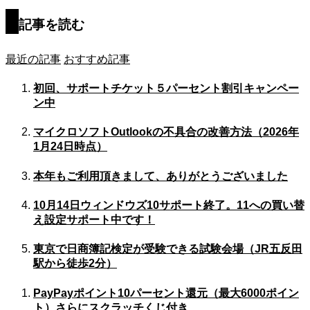
記事を読む
最近の記事
おすすめ記事
初回、サポートチケット５パーセント割引キャンペー
ン中
マイクロソフトOutlookの不具合の改善方法（2026年
1月24日時点）
本年もご利用頂きまして、ありがとうございました
10月14日ウィンドウズ10サポート終了。11への買い替
え設定サポート中です！
東京で日商簿記検定が受験できる試験会場（JR五反田
駅から徒歩2分）
PayPayポイント10パーセント還元（最大6000ポイン
ト）さらにスクラッチくじ付き