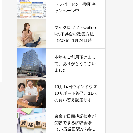
ト５パーセント割引キ
ャンペーン中
マイクロソフトOutloo
kの不具合の改善方法
（2026年1月24日時
点）
本年もご利用頂きまし
て、ありがとうござい
ました
10月14日ウィンドウズ
10サポート終了。11へ
の買い替え設定サポー
ト中です！
東京で日商簿記検定が
受験できる試験会場
（JR五反田駅から徒歩