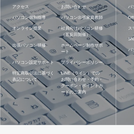
アクセス
お問い合わせ
パ
パソコン個別指導
パソコン出張家庭教師
Off
オンライン授業
社員向けパソコン研修
ス
（五反田開催）
SN
出張パソコン研修
ホームページ制作サポ
パ
ート
パソコン設定サポート
プライバシーポリシー
特定商取引法に基づく
LINE（ライン）での
表記について
お問い合わせ・予約・
クーポン・ポイントカ
ードのご案内