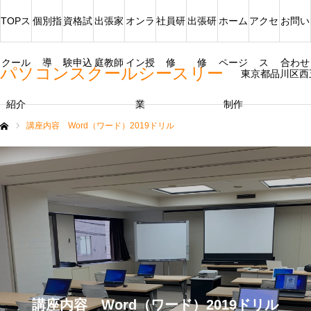
TOPス
個別指
資格試
出張家
オンラ
社員研
出張研
ホーム
アクセ
お問い
クール
導
験申込
庭教師
イン授
修
修
ページ
ス
合わせ
パソコンスクールシースリー
東京都品川区西
紹介
業
制作
講座内容 Word（ワード）2019ドリル
ム
講座内容 Word（ワード）2019ドリル