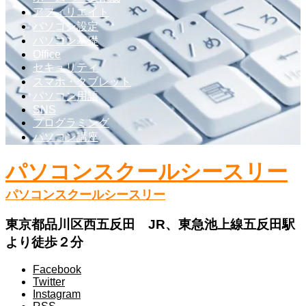
アフィリエイト
パソコン設定
パソコン基礎
Office
セキュリティ
スマホ・タブレット
パソコン用語
SNS
プログラミング
パソコン講座
パソコンスクールシースリー
パソコンスクールシースリー
東京都品川区西五反田 JR、東急池上線五反田駅
より徒歩２分
Facebook
Twitter
Instagram