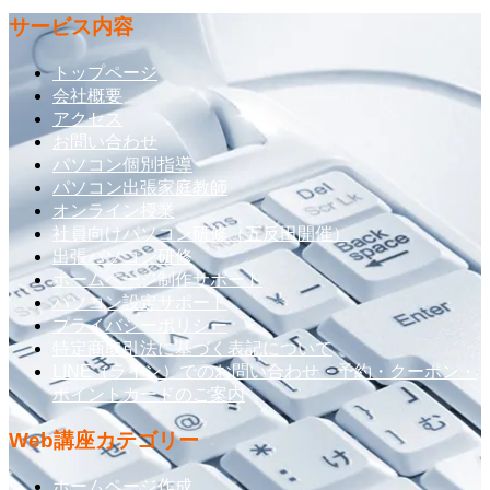
サービス内容
トップページ
会社概要
アクセス
お問い合わせ
パソコン個別指導
パソコン出張家庭教師
オンライン授業
社員向けパソコン研修（五反田開催）
出張パソコン研修
ホームページ制作サポート
パソコン設定サポート
プライバシーポリシー
特定商取引法に基づく表記について
LINE（ライン）でのお問い合わせ・予約・クーポン・
ポイントカードのご案内
Web講座カテゴリー
ホームページ作成