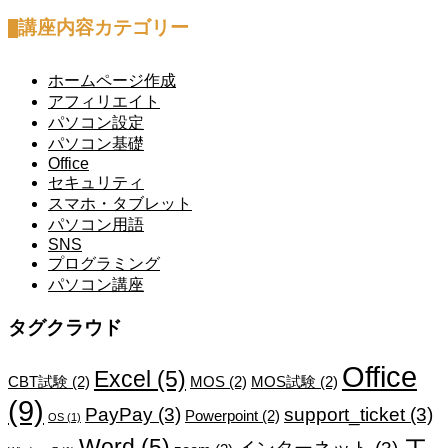
講座内容カテゴリー
ホームページ作成
アフィリエイト
パソコン設定
パソコン基礎
Office
セキュリティ
スマホ・タブレット
パソコン用語
SNS
プログラミング
パソコン講座
タグクラウド
Office
Excel
(5)
CBT試験
(2)
MOS
(2)
MOS試験
(2)
(9)
PayPay
(3)
support_ticket
(3)
Powerpoint
(2)
OS
(1)
エ
Word
(5)