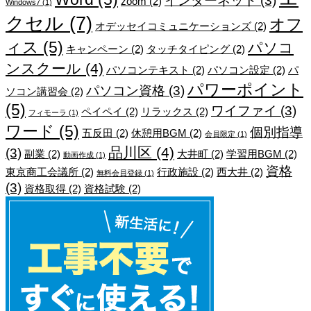
インターネット
(3)
zoom
(2)
Windows7
(1)
クセル
(7)
オフ
オデッセイコミュニケーションズ
(2)
ィス
(5)
パソコ
キャンペーン
(2)
タッチタイピング
(2)
ンスクール
(4)
パソコンテキスト
(2)
パソコン設定
(2)
パ
パワーポイント
パソコン資格
(3)
ソコン講習会
(2)
(5)
ワイファイ
(3)
ペイペイ
(2)
リラックス
(2)
フィモーラ
(1)
ワード
(5)
個別指導
五反田
(2)
休憩用BGM
(2)
会員限定
(1)
品川区
(4)
(3)
副業
(2)
大井町
(2)
学習用BGM
(2)
動画作成
(1)
資格
東京商工会議所
(2)
行政施設
(2)
西大井
(2)
無料会員登録
(1)
(3)
資格取得
(2)
資格試験
(2)