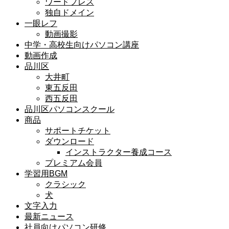
ワードプレス
独自ドメイン
一眼レフ
動画撮影
中学・高校生向けパソコン講座
動画作成
品川区
大井町
東五反田
西五反田
品川区パソコンスクール
商品
サポートチケット
ダウンロード
インストラクター養成コース
プレミアム会員
学習用BGM
クラシック
犬
文字入力
最新ニュース
社員向けパソコン研修