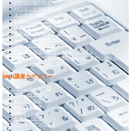
パソコン個別指導
パソコン出張家庭教師
オンライン授業
社員向けパソコン研修（五反田開催）
出張パソコン研修
ホームページ制作サポート
パソコン設定サポート
プライバシーポリシー
特定商取引法に基づく表記について
LINE（ライン）でのお問い合わせ・予約・クーポン・
ポイントカードのご案内
Web講座カテゴリー
ホームページ作成
アフィリエイト
パソコン設定
パソコン基礎
Office
セキュリティ
スマホ・タブレット
パソコン用語