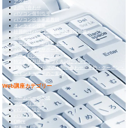
アクセス
お問い合わせ
パソコン個別指導
パソコン出張家庭教師
オンライン授業
社員向けパソコン研修（五反田開催）
出張パソコン研修
ホームページ制作サポート
パソコン設定サポート
プライバシーポリシー
特定商取引法に基づく表記について
LINE（ライン）でのお問い合わせ・予約・クーポン・
ポイントカードのご案内
Web講座カテゴリー
ホームページ作成
アフィリエイト
パソコン設定
パソコン基礎
Office
セキュリティ