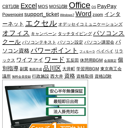
Office
Excel
PayPay
CBT試験
MOS
MOS試験
OS
Word
support_ticket
インタ
Powerpoint
zoom
Windows7
エクセル
ーネット
オデッセイコミュニケーションズ
オフィス
パソコンス
キャンペーン
タッチタイピング
クール
パ
パソコンテキスト
パソコン設定
パソコン講習会
パワーポイント
ソコン資格
ペイペイ
リラ
フィモーラ
ワード
ワイファイ
個
ックス
五反田
休憩用BGM
会員限定
品川区
別指導
副業
大井町
学習用BGM
東京商工会
動画作成
資格
議所
行政施設
西大井
資格取得
資格試験
無料会員登録